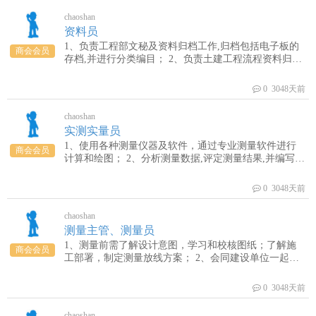
chaoshan
资料员
1、负责工程部文秘及资料归档工作,归档包括电子板的
商会会员
存档,并进行分类编目； 2、负责土建工程流程资料归档,
内容包括合同、询价、议价、论证、需求部门报告等。
项目日常形成的文件，来往资料整理后移交资料员归
0 3048天前
档，基建工程视情况可以保留复印件；
chaoshan
实测实量员
1、使用各种测量仪器及软件，通过专业测量软件进行
商会会员
计算和绘图； 2、分析测量数据,评定测量结果,并编写分
析报告； 3、责对工程施工单位测量专业的技术监督和
技术管理； 4、负责测量仪器设备设施的周检和维护。
0 3048天前
chaoshan
测量主管、测量员
1、测量前需了解设计意图，学习和校核图纸；了解施
商会会员
工部署，制定测量放线方案； 2、会同建设单位一起对
红线桩测量控制点进行实地校测； 3、定期对测量仪器
进行核定、校正，确保准确无误，正常使用；
0 3048天前
chaoshan