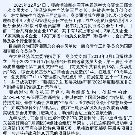
2023年12月24日，顺德潮汕商会召开换届选举大会暨第三届第
一次会员大会，许泽波先生当选第三届会长，林敏先生荣升创会会
长，林文耀先生当选第三届监事长。商会通过成立理事会以及<会务管
理领导小组>协助和管理商会日常会务工作，成立<会员服务管理小组>
服务会员和对接日常会员需求，秘书处负责执行各项会务工作。目
前，商会共有会员企业197家，其中有1家上市公司，2家龙头企业，
16家高新技术企业，1家广东省非物质文化遗产（咏春拳），会员产业
涉及各个行业和领域。
目前商会为国际潮团总会的会员单位，商会青年工作委员会为国际
潮青联合会员单位。
在大良经济线党委的指导下，商会党支部于2018年8月1日揭牌成
立，并于2023年6月17日顺利召开换届选举党员大会，第三届会长许
泽波当选连任第二届党支部书记。目前党支部共有党员13名，流动党
员26名，综合党员基数约占商会会员总数的1/4。在建党100周年之
际，党支部以“7+1+N”管理模式为红色引擎，拓展党建“五个一”工作方
向，并已成功获评：“顺德区先进基层党组织”和“2022年度顺德区非公
有制经济组织党建工作示范点”。
顺德潮汕商会第三届逐步完善组织架构，创新性构建一
套“2+5+8”会务管理工作新机制，并以创建“全国四好商会”为契机，坚
持把党建引领作为商会发展的“生命线”，着力赋能商会6个智慧服务平
台，并成功孕育3个品牌活动。借力“三轮驱动”激发商会发展新动能，
实现党务会务齐驱并进新局面，助推商会迈上新的发展台阶。
九年成长，商会目前已累计获评23项荣誉称号，其中重点包括“广
东省四好商会”“顺德区5A级社会组织”等荣誉，并已连续四年成功申报
政府部门关于商会建设特色项目5项，承接政府职能购买服务项目3
项，合计获得政府约30万元的项目扶持金。