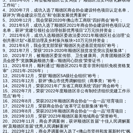
工作站”；
4、2020年7月，成功入选了顺德区商会协会建设特色项目认定名单，
获评为“商会建设示范点”和“创新发展优秀案例”；
5、2020年12月，我会荣获2020年佛山市工商联“四好商会”称号；
6、2021年5月，成功入选了顺德区2021年商会协会建设特色项目认定
名单，获评“党建引领社会治理创新优秀项目”2万元扶持资金；
7、2021年6月，成功入选顺德区委政法委2021年顺德区社会治理“众
创共善计划”<基层治理及乡村振兴板块>10万元扶持资金；
8、2021年6月，我会党支部荣获“顺德区先进基层党组织”称号；
9、2021年7月，荣获“2019-2020年顺德区脱贫攻坚突出贡献集体”；
10、2021年7月，被顺德区委宣传部、卫生健康局、共青团顺德区委
员会授予“党旗飘扬顺德力量--‘顺德同心防疫’荣誉证书；
11、2021年8月，顺利通过“顺德区2021年度非营利组织免税资格复
审”（2021年-2026年）；
12、2021年12月，荣获“顺德区5A级社会组织”称号；
13、2021年12月，获评“佛山市优秀调解组织（商事类）”称号
；
14、2022年1月，荣获2021年广东省工商联系统“四好”商会称号；
15、2022年7月，荣获“2022年度顺德区非公有制经济组织党建工作示
范点”称号；
16、2022年8月，荣获2022年顺德区商会协会“一会一品”培育项目；
17、2022年12月，荣获商会协会”改革守正创新集体“称号;
18、2023年8月，荣获2023年顺德区商会协会“一会一品”培育项目；
19、2023年10月，荣获“2023年顺德区最美地域商会”荣誉称号。
20、2023年11月，商会矛调案例，获评顺德区首届“十佳人民调解案
例”及顺德区首届“优秀人民调解案例”
21、2023年12月，商会矛调案例入选了<佛山市坚持和发展新时代“枫