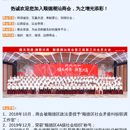
热诚欢迎您加入顺德潮汕商会，为之增光添彩！
商会宗旨
：
和谐诚信、互赢共进、奉献爱心、回报社会；
商会理念
：
以商促会、以会带商；
商会职责
：
整合资源、为会员构建良好的服务平台；
共同目标
：
做好、做大、做强、品牌商会 。
商会荣誉
：
1、2018年10月，商会被顺德区政法委授予“顺德区社会矛盾纠纷联调
工作室”；
2、2019年12月，荣获“顺德区4A级社会组织”称号；
3、2020年6月，商会被顺德区公安局授予“顺德区治安纠纷化解联络